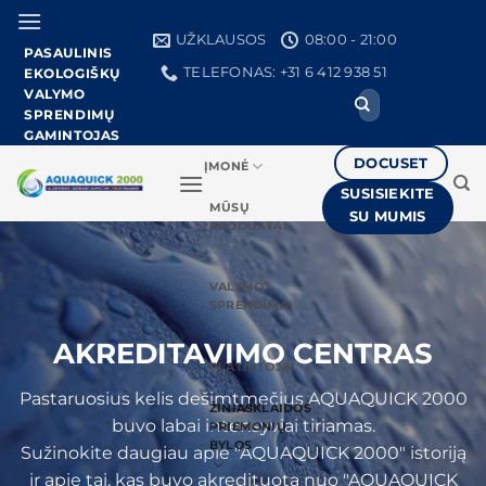
Pereiti
prie
UŽKLAUSOS
08:00 - 21:00
PASAULINIS
turinio
TELEFONAS: +31 6 412 938 51
EKOLOGIŠKŲ
VALYMO
Ieškoti:
SPRENDIMŲ
GAMINTOJAS
DOCUSET
ĮMONĖ
SUSISIEKITE
MŪSŲ
SU MUMIS
PRODUKTAI
VALYMO
SPRENDIMAI
AKREDITAVIMO CENTRAS
PLATINTOJAI
Pastaruosius kelis dešimtmečius AQUAQUICK 2000
ŽINIASKLAIDOS
buvo labai intensyviai tiriamas.
PRIEMONIŲ
BYLOS
Sužinokite daugiau apie "AQUAQUICK 2000" istoriją
ir apie tai, kas buvo akredituota nuo "AQUAQUICK