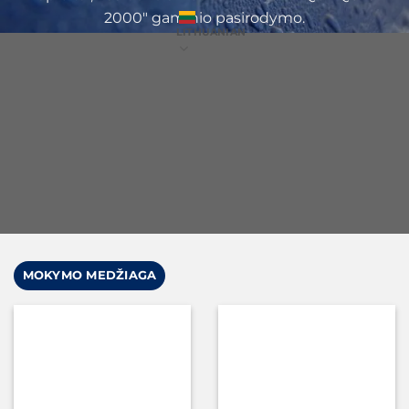
2000" gaminio pasirodymo.
LITHUANIAN
PATVIRTINIMŲ IR SERTIFIKATŲ SĄRAŠAS
MOKYMO MEDŽIAGA