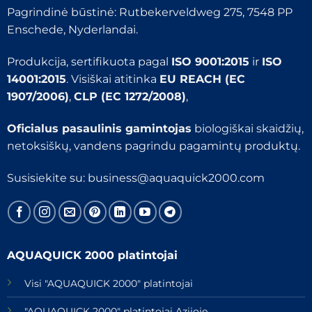
Pagrindinė būstinė: Rutbekerveldweg 275, 7548 PP
Enschede, Nyderlandai.
Produkcija, sertifikuota pagal
ISO 9001:2015
ir
ISO
14001:2015
. Visiškai atitinka
EU REACH (EC
1907/2006)
,
CLP (EC 1272/2008)
,
Oficialus pasaulinis gamintojas
biologiškai skaidžių,
netoksiškų, vandens pagrindu pagamintų produktų.
Susisiekite su:
business@aquaquick2000.com
AQUAQUICK 2000 platintojai
Visi "AQUAQUICK 2000" platintojai
"AQUAQUICK 2000" platintojai Azijoje