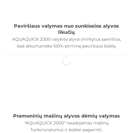
Paviršiaus valymas nuo sunkiosios alyvos
likučių
AQUAQUICK 2000 valykite alyva įmirkytus paviršius,
kad atkurtumėte 100% pirminę paviršiaus būklę.
Pramoninių mašinų alyvos dėmių valymas
"AQUAQUICK 2000" naudojamas mašinų
funkcionalumui ir būklei pagerinti.