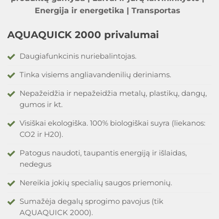
Energija ir energetika | Transportas
AQUAQUICK 2000 privalumai
Daugiafunkcinis nuriebalintojas.
Tinka visiems angliavandenilių deriniams.
Nepažeidžia ir nepažeidžia metalų, plastikų, dangų,
gumos ir kt.
Visiškai ekologiška. 100% biologiškai suyra (liekanos:
CO2 ir H20).
Patogus naudoti, taupantis energiją ir išlaidas,
nedegus
Nereikia jokių specialių saugos priemonių.
Sumažėja degalų sprogimo pavojus (tik
AQUAQUICK 2000).