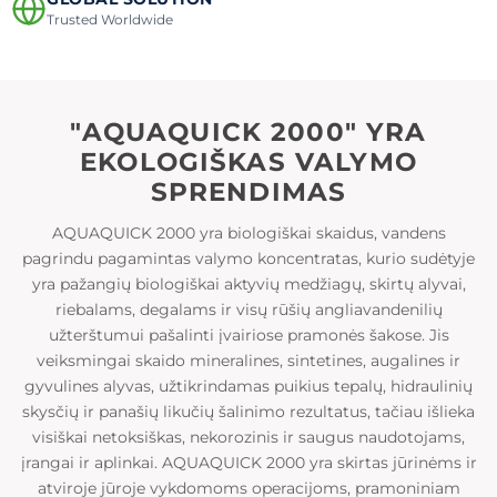
Trusted Worldwide
"AQUAQUICK 2000" YRA
EKOLOGIŠKAS VALYMO
SPRENDIMAS
AQUAQUICK 2000 yra biologiškai skaidus, vandens
pagrindu pagamintas valymo koncentratas, kurio sudėtyje
yra pažangių biologiškai aktyvių medžiagų, skirtų alyvai,
riebalams, degalams ir visų rūšių angliavandenilių
užterštumui pašalinti įvairiose pramonės šakose. Jis
veiksmingai skaido mineralines, sintetines, augalines ir
gyvulines alyvas, užtikrindamas puikius tepalų, hidraulinių
skysčių ir panašių likučių šalinimo rezultatus, tačiau išlieka
visiškai netoksiškas, nekorozinis ir saugus naudotojams,
įrangai ir aplinkai. AQUAQUICK 2000 yra skirtas jūrinėms ir
atviroje jūroje vykdomoms operacijoms, pramoniniam