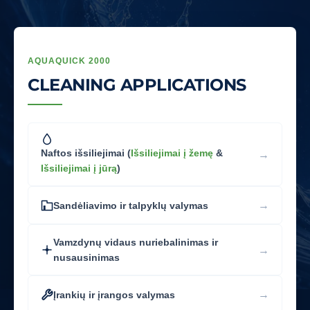
AQUAQUICK 2000
CLEANING APPLICATIONS
Naftos išsiliejimai
(
Išsiliejimai į žemę
&
→
Išsiliejimai į jūrą
)
→
Sandėliavimo ir talpyklų valymas
Vamzdynų vidaus nuriebalinimas ir
→
nusausinimas
→
Įrankių ir įrangos valymas