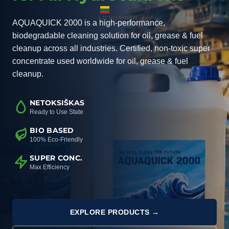
LITHUANIAN
AQUAQUICK 2000 is a high-performance,
biodegradable cleaning solution for oil, grease & fuel
cleanup across all industries. Certified, non-toxic super
concentrate used worldwide for oil, grease & fuel
cleanup.
NETOKSIŠKAS
Ready to Use State
BIO BASED
100% Eco-Friendly
SUPER CONC.
Max Efficiency
EXPLORE PRODUCTS →