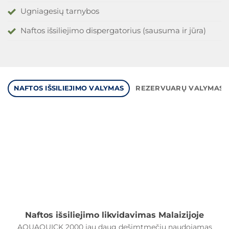
Ugniagesių tarnybos
Naftos išsiliejimo dispergatorius (sausuma ir jūra)
NAFTOS IŠSILIEJIMO VALYMAS
REZERVUARŲ VALYMAS
Naftos išsiliejimo likvidavimas Malaizijoje
AQUAQUICK 2000 jau daug dešimtmečių naudojamas