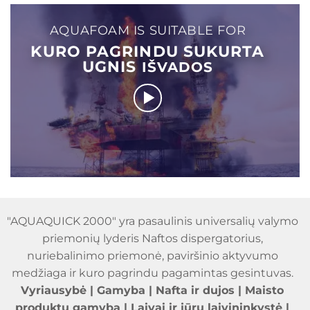
AQUAFOAM IS SUITABLE FOR
KURO PAGRINDU SUKURTA
UGNIS
IŠVADOS
"AQUAQUICK 2000" yra pasaulinis universalių valymo
priemonių lyderis Naftos dispergatorius,
nuriebalinimo priemonė, paviršinio aktyvumo
medžiaga ir kuro pagrindu pagamintas gesintuvas.
Vyriausybė | Gamyba | Nafta ir dujos | Maisto
produktų gamyba | Laivai ir jūrų laivininkystė |