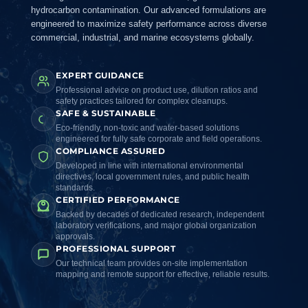
hydrocarbon contamination. Our advanced formulations are
engineered to maximize safety performance across diverse
commercial, industrial, and marine ecosystems globally.
EXPERT GUIDANCE
Professional advice on product use, dilution ratios and
safety practices tailored for complex cleanups.
SAFE & SUSTAINABLE
Eco-friendly, non-toxic and water-based solutions
engineered for fully safe corporate and field operations.
COMPLIANCE ASSURED
Developed in line with international environmental
directives, local government rules, and public health
standards.
CERTIFIED PERFORMANCE
Backed by decades of dedicated research, independent
laboratory verifications, and major global organization
approvals.
PROFESSIONAL SUPPORT
Our technical team provides on-site implementation
mapping and remote support for effective, reliable results.