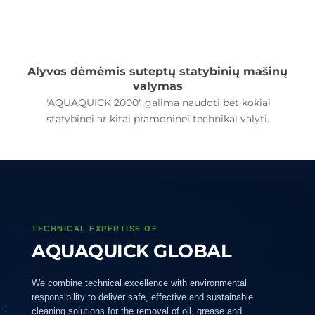
Alyvos dėmėmis suteptų statybinių mašinų
valymas
"AQUAQUICK 2000" galima naudoti bet kokiai
statybinei ar kitai pramoninei technikai valyti.
TECHNICAL EXPERTISE OF
AQUAQUICK GLOBAL
We combine technical excellence with environmental
responsibility to deliver safe, effective and sustainable
cleaning solutions for the removal of oil, grease and