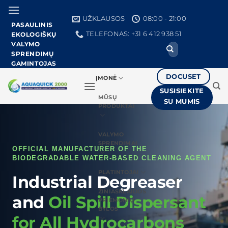
Pereiti
prie
UŽKLAUSOS
08:00 - 21:00
PASAULINIS
turinio
TELEFONAS: +31 6 412 938 51
EKOLOGIŠKŲ
VALYMO
Ieškoti:
SPRENDIMŲ
GAMINTOJAS
DOCUSET
ĮMONĖ
SUSISIEKITE
MŪSŲ
SU MUMIS
PRODUKTAI
VALYMO
SPRENDIMAI
OFFICIAL MANUFACTURER OF THE
BIODEGRADABLE WATER-BASED CLEANING AGENT
PLATINTOJAI
Industrial Degreaser
ŽINIASKLAIDOS
and
Oil Spill Dispersant
PRIEMONIŲ
BYLOS
for All Hydrocarbons