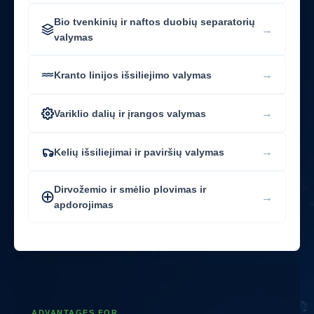
Bio tvenkinių ir naftos duobių separatorių
→
valymas
→
Kranto linijos išsiliejimo valymas
→
Variklio dalių ir įrangos valymas
→
Kelių išsiliejimai ir paviršių valymas
Dirvožemio ir smėlio plovimas ir
→
apdorojimas
ADVANTAGES FOR