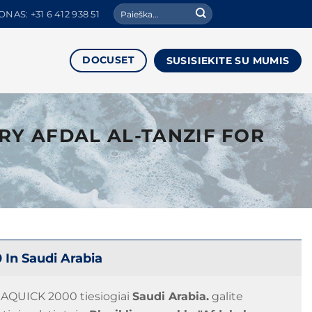
Ieškoti:
NAS: +31 6 412 938 51
DOCUSET
SUSISIEKITE SU MUMIS
ORY AFDAL AL-TANZIF FOR
In Saudi Arabia
UAQUICK 2000 tiesiogiai
Saudi Arabia.
galite