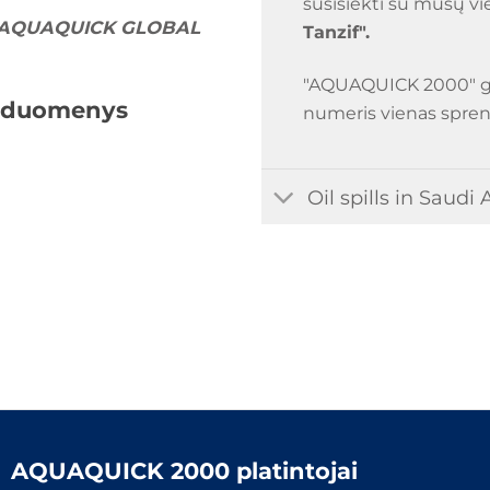
susisiekti su mūsų vie
ino AQUAQUICK GLOBAL
Tanzif".
"AQUAQUICK 2000" galim
ai duomenys
numeris vienas sprend
Oil spills in Saudi 
AQUAQUICK 2000 platintojai