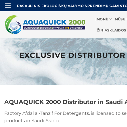
Pereiti
PASAULINIS EKOLOGIŠKŲ VALYMO SPRENDIMŲ GAMINT
prie
turinio
ĮMONĖ
MŪSŲ 
ŽINIASKLAIDOS
EXCLUSIVE DISTRIBUTOR 
AQUAQUICK 2000 Distributor in Saudi A
Factory Afdal al-Tanzif For Detergents. is licensed to
products in Saudi Arabia