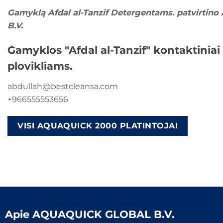
Gamyklą Afdal al-Tanzif Detergentams. patvirt
B.V.
Gamyklos "Afdal al-Tanzif" kontaktini
plovikliams.
abdullah@bestcleansa.com
+966555553656
VISI AQUAQUICK 2000 PLATINTOJAI
Apie
AQUAQUICK GLOBAL B.V.