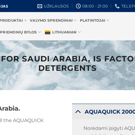
UŽKLAUSOS
08:00 - 21:00
TELEFO
OJAS
PRODUKTAI
VALYMO SPRENDIMAI
PLATINTOJAI
 PRIEMONIŲ BYLOS
LITHUANIAN
FOR SAUDI ARABIA, IS FACT
DETERGENTS
rabia.
AQUAQUICK 2000 
 sell the AQUAQUICK
Norėdami įsigyti AQ