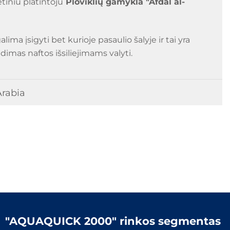
tiniu platintoju
Ploviklių gamykla "Afdal al-
a įsigyti bet kurioje pasaulio šalyje ir tai yra
imas naftos išsiliejimams valyti.
Arabia
"AQUAQUICK 2000" rinkos segmentas