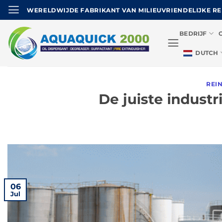
Ga
WERELDWIJDE FABRIKANT VAN MILIEUVRIENDELIJKE R
naar
de
BEDRIJF
inhoud
DUTCH
REI
De juiste industr
06
Jul