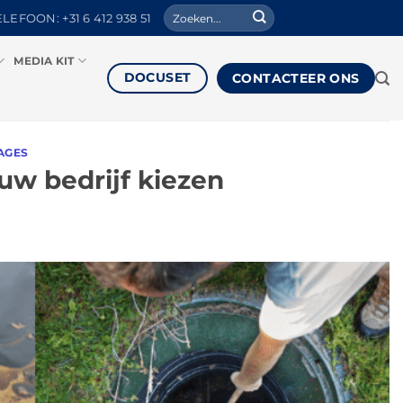
Zoeken
ELEFOON: +31 6 412 938 51
naar:
MEDIA KIT
DOCUSET
CONTACTEER ONS
AGES
 uw bedrijf kiezen