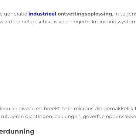
de generatie
industrieel
ontvettingsoplossing
. In tege
f, waardoor het geschikt is voor hogedrukreinigingssys
lair niveau en breekt ze in microns die gemakkelijk te
t rubberen dichtingen, pakkingen, geverfde oppervlakk
 verdunning