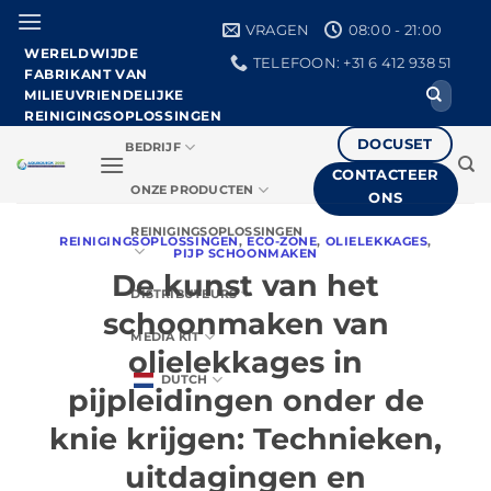
Ga
VRAGEN
08:00 - 21:00
naar
WERELDWIJDE
TELEFOON: +31 6 412 938 51
de
FABRIKANT VAN
Zoeken
inhoud
MILIEUVRIENDELIJKE
naar:
REINIGINGSOPLOSSINGEN
DOCUSET
BEDRIJF
CONTACTEER
ONZE PRODUCTEN
ONS
REINIGINGSOPLOSSINGEN
REINIGINGSOPLOSSINGEN
,
ECO-ZONE
,
OLIELEKKAGES
,
PIJP SCHOONMAKEN
De kunst van het
DISTRIBUTEURS
schoonmaken van
MEDIA KIT
olielekkages in
DUTCH
pijpleidingen onder de
knie krijgen: Technieken,
uitdagingen en