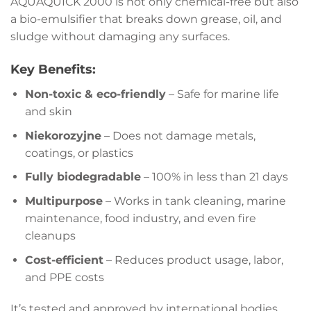
AQUAQUICK 2000 is not only chemical-free but also
a bio-emulsifier that breaks down grease, oil, and
sludge without damaging any surfaces.
Key Benefits:
Non-toxic & eco-friendly
– Safe for marine life
and skin
Niekorozyjne
– Does not damage metals,
coatings, or plastics
Fully biodegradable
– 100% in less than 21 days
Multipurpose
– Works in tank cleaning, marine
maintenance, food industry, and even fire
cleanups
Cost-efficient
– Reduces product usage, labor,
and PPE costs
It’s tested and approved by international bodies