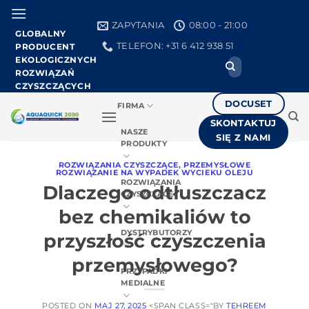
Przejdź
do
ZAPYTANIA
08:00 - 21:00
GLOBALNY
treści
TELEFON: +31 6 412 938 51
PRODUCENT
EKOLOGICZNYCH
Search
ROZWIĄZAŃ
for:
CZYSZCZĄCYCH
DOCUSET
FIRMA
SKONTAKTUJ
NASZE
SIĘ Z NAMI
PRODUKTY
ROZWIĄZANIA CZYSZCZĄCE
,
PRZEMYSŁOWE
ROZWIĄZANIE NA WYPADEK WYCIEKU OLEJU
ROZWIĄZANIA
Dlaczego odtłuszczacz
CZYSZCZĄCE
bez chemikaliów to
DYSTRYBUTORZY
przyszłość czyszczenia
przemysłowego?
PRZYPADKI
MEDIALNE
POSTED ON
MAJ 27, 2025
<SPAN CLASS="BY
TEHREEM