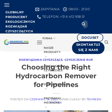
Przejdź
do
ZAPYTANIA
08:00 - 21:00
GLOBALNY
treści
TELEFON: +31 6 412 938 51
PRODUCENT
EKOLOGICZNYCH
Search
ROZWIĄZAŃ
for:
CZYSZCZĄCYCH
DOCUSET
FIRMA
SKONTAKTUJ
NASZE
SIĘ Z NAMI
PRODUKTY
ROZWIĄZANIA CZYSZCZĄCE
,
CZYSZCZENIE RUR
Choosing the Right
ROZWIĄZANIA
CZYSZCZĄCE
Hydrocarbon Remover
for Pipelines
DYSTRYBUTORZY
PRZYPADKI
POSTED ON
CZERWIEC 19, 2025
<SPAN CLASS="BY
TEHREEM
FATIMA
MEDIALNE