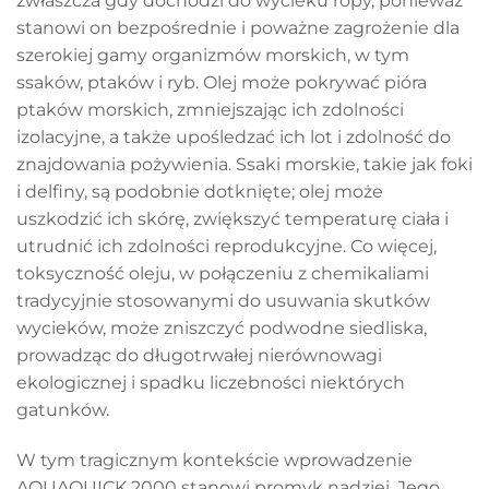
zwłaszcza gdy dochodzi do wycieku ropy, ponieważ
stanowi on bezpośrednie i poważne zagrożenie dla
szerokiej gamy organizmów morskich, w tym
ssaków, ptaków i ryb. Olej może pokrywać pióra
ptaków morskich, zmniejszając ich zdolności
izolacyjne, a także upośledzać ich lot i zdolność do
znajdowania pożywienia. Ssaki morskie, takie jak foki
i delfiny, są podobnie dotknięte; olej może
uszkodzić ich skórę, zwiększyć temperaturę ciała i
utrudnić ich zdolności reprodukcyjne. Co więcej,
toksyczność oleju, w połączeniu z chemikaliami
tradycyjnie stosowanymi do usuwania skutków
wycieków, może zniszczyć podwodne siedliska,
prowadząc do długotrwałej nierównowagi
ekologicznej i spadku liczebności niektórych
gatunków.
W tym tragicznym kontekście wprowadzenie
AQUAQUICK 2000 stanowi promyk nadziei. Jego