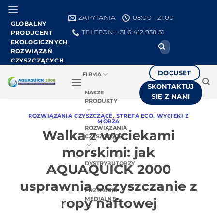
Przejdź
do
ZAPYTANIA
08:00 - 21:00
GLOBALNY
treści
TELEFON: +31 6 412 938 51
PRODUCENT
EKOLOGICZNYCH
Search
ROZWIĄZAŃ
for:
CZYSZCZĄCYCH
DOCUSET
FIRMA
SKONTAKTUJ
NASZE
SIĘ Z NAMI
PRODUKTY
ROZWIĄZANIA CZYSZCZĄCE
,
STREFA ECO
,
WYCIEKI Z
MORZA
ROZWIĄZANIA
Walka z wyciekami
CZYSZCZĄCE
morskimi: jak
DYSTRYBUTORZY
AQUAQUICK 2000
usprawnia oczyszczanie z
PRZYPADKI
ropy naftowej
MEDIALNE