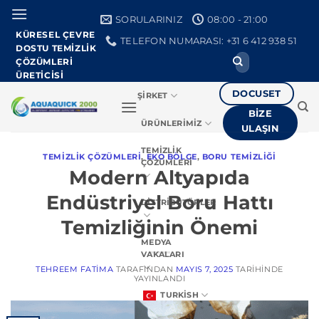
İçeriğe
SORULARINIZ
08:00 - 21:00
geç
KÜRESEL ÇEVRE
TELEFON NUMARASI: +31 6 412 938 51
DOSTU TEMIZLIK
Arayın:
ÇÖZÜMLERI
ÜRETICISI
DOCUSET
ŞIRKET
BIZE
ÜRÜNLERIMIZ
ULAŞIN
TEMIZLIK
TEMIZLIK ÇÖZÜMLERI
,
EKO BÖLGE
,
BORU TEMIZLIĞI
ÇÖZÜMLERI
Modern Altyapıda
Endüstriyel Boru Hattı
DISTRIBÜTÖRLER
Temizliğinin Önemi
MEDYA
VAKALARI
TEHREEM FATIMA
TARAFINDAN
MAYIS 7, 2025
TARIHINDE
YAYINLANDI
TURKISH