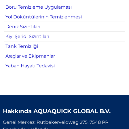
Boru Temizleme Uygulaması
Yol Döküntülerinin Temizlenmesi
Deniz Sızıntıları
Kıyı Şeridi Sızıntıları
Tank Temizliği
Araçlar ve Ekipmanlar
Yaban Hayatı Tedavisi
Hakkında
AQUAQUICK GLOBAL B.V.
Genel Merkez: Rutbekerveldweg 275, 7548 PP