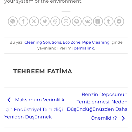
your system or the environment.
Bu yazı
Cleaning Solutions
,
Eco Zone
,
Pipe Cleaning
içinde
yayınlandı. Yer imi
permalink
.
TEHREEM FATIMA
Benzin Deposunun
Maksimum Verimlilik
Temizlenmesi: Neden
Düşündüğünüzden Daha
için Endüstriyel Temizliği
Yeniden Düşünmek
Önemlidir?