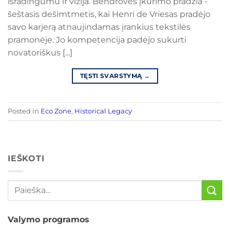
išradingumu ir vizija. Bendrovės įkūrimo pradžia -
šeštasis dešimtmetis, kai Henri de Vriesas pradėjo
savo karjerą atnaujindamas įrankius tekstilės
pramonėje. Jo kompetencija padėjo sukurti
novatoriškus [...]
TĘSTI SVARSTYMĄ
→
Posted in
Eco Zone
,
Historical Legacy
IEŠKOTI
Valymo programos