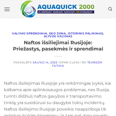
Pereiti
prie
turinio
VALYMO SPRENDIMAI
,
EKO ZONA
,
ISTORINIS PALIKIMAS
,
ALYVOS VALYMAS
Naftos išsiliejimai Rusijoje:
Priežastys, pasekmės ir sprendimai
PASKELBTA
SAUSIO 14, 2025
<SPAN CLASS="BY
TEHREEM
FATIMA
Naftos išsiliejimas Rusijoje yra reikšmingas įvykis, kai
kalbama apie aplinkosaugos problemas, nes Rusija,
turinti didžiulį naftos gavybos ir transportavimo
tinklą, yra susidūrusi su daugybe tokių incidentų.
Naftos išsiliejimo Rusijoje poveikis neapsiriboja tik
aplinkos būklės blogėjimu; jis taip pat daro poveikį