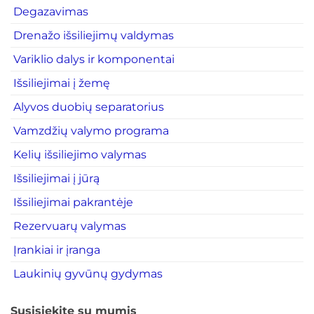
Degazavimas
Drenažo išsiliejimų valdymas
Variklio dalys ir komponentai
Išsiliejimai į žemę
Alyvos duobių separatorius
Vamzdžių valymo programa
Kelių išsiliejimo valymas
Išsiliejimai į jūrą
Išsiliejimai pakrantėje
Rezervuarų valymas
Įrankiai ir įranga
Laukinių gyvūnų gydymas
Susisiekite su mumis