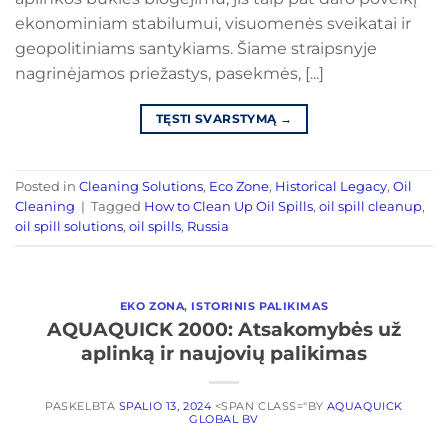
ekonominiam stabilumui, visuomenės sveikatai ir
geopolitiniams santykiams. Šiame straipsnyje
nagrinėjamos priežastys, pasekmės, [...]
TĘSTI SVARSTYMĄ
→
Posted in
Cleaning Solutions
,
Eco Zone
,
Historical Legacy
,
Oil
Cleaning
|
Tagged
How to Clean Up Oil Spills
,
oil spill cleanup
,
oil spill solutions
,
oil spills
,
Russia
EKO ZONA
,
ISTORINIS PALIKIMAS
AQUAQUICK 2000: Atsakomybės už
aplinką ir naujovių palikimas
PASKELBTA
SPALIO 13, 2024
<SPAN CLASS="BY
AQUAQUICK
GLOBAL BV