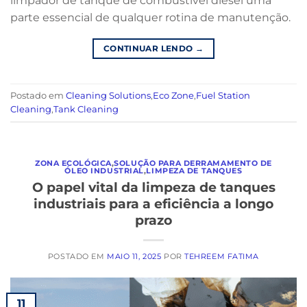
limpador de tanque de combustível diesel uma
parte essencial de qualquer rotina de manutenção.
CONTINUAR LENDO
→
Postado em
Cleaning Solutions
,
Eco Zone
,
Fuel Station
Cleaning
,
Tank Cleaning
ZONA ECOLÓGICA
,
SOLUÇÃO PARA DERRAMAMENTO DE
ÓLEO INDUSTRIAL
,
LIMPEZA DE TANQUES
O papel vital da limpeza de tanques
industriais para a eficiência a longo
prazo
POSTADO EM
MAIO 11, 2025
POR
TEHREEM FATIMA
11