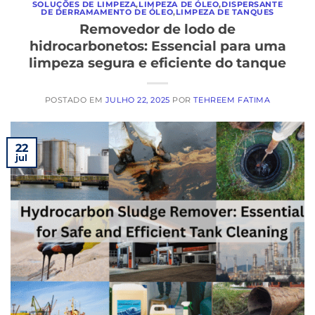
SOLUÇÕES DE LIMPEZA
,
LIMPEZA DE ÓLEO
,
DISPERSANTE
DE DERRAMAMENTO DE ÓLEO
,
LIMPEZA DE TANQUES
Removedor de lodo de
hidrocarbonetos: Essencial para uma
limpeza segura e eficiente do tanque
POSTADO EM
JULHO 22, 2025
POR
TEHREEM FATIMA
22
jul