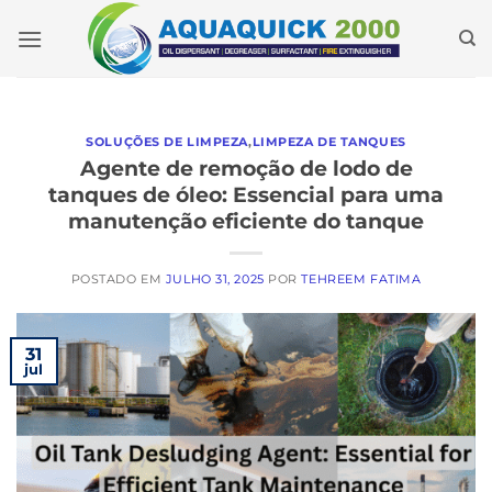
Pular
para
o
conteúdo
SOLUÇÕES DE LIMPEZA
,
LIMPEZA DE TANQUES
Agente de remoção de lodo de
tanques de óleo: Essencial para uma
manutenção eficiente do tanque
POSTADO EM
JULHO 31, 2025
POR
TEHREEM FATIMA
31
jul