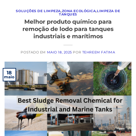
SOLUÇÕES DE LIMPEZA
,
ZONA ECOLÓGICA
,
LIMPEZA DE
TANQUES
Melhor produto químico para
remoção de lodo para tanques
industriais e marítimos
POSTADO EM
MAIO 18, 2025
POR
TEHREEM FATIMA
18
maio