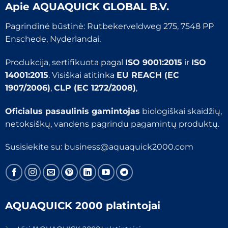
Apie
AQUAQUICK GLOBAL B.V.
Pagrindinė būstinė: Rutbekerveldweg 275, 7548 PP
Enschede, Nyderlandai.
Produkcija, sertifikuota pagal
ISO 9001:2015
ir
ISO
14001:2015
. Visiškai atitinka
EU REACH (EC
1907/2006)
,
CLP (EC 1272/2008)
,
Oficialus pasaulinis gamintojas
biologiškai skaidžių,
netoksiškų, vandens pagrindu pagamintų produktų.
Susisiekite su:
business@aquaquick2000.com
AQUAQUICK 2000 platintojai