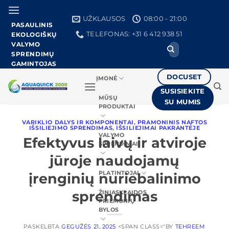
Pereiti
prie
UŽKLAUSOS
08:00 - 21:00
PASAULINIS
turinio
TELEFONAS: +31 6 412 938 51
EKOLOGIŠKŲ
VALYMO
Ieškoti:
SPRENDIMŲ
GAMINTOJAS
DOCUSET
ĮMONĖ
SUSISIEKITE
MŪSŲ
SU MUMIS
PRODUKTAI
VARIKLIO DALYS IR KOMPONENTAI
,
PRAMONINIS NAFTOS
IŠSILIEJIMO SPRENDIMAS
,
IŠSILIEJIMAI PAKRANTĖJE
VALYMO
Efektyvus laivų ir atviroje
SPRENDIMAI
jūroje naudojamų
PLATINTOJAI
įrenginių nuriebalinimo
sprendimas
ŽINIASKLAIDOS
PRIEMONIŲ
BYLOS
PASKELBTA
GEGUŽĖS 21, 2025
<SPAN CLASS="BY
TEHREEM