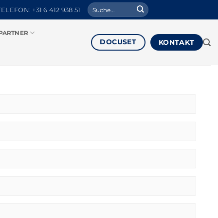
Suche
TELEFON: +31 6 412 938 51
nach:
PARTNER
DOCUSET
KONTAKT