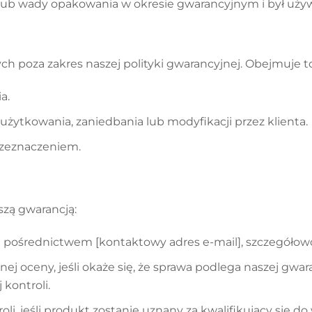
ub wady opakowania w okresie gwarancyjnym i był uży
h poza zakres naszej polityki gwarancyjnej. Obejmuje t
a.
ytkowania, zaniedbania lub modyfikacji przez klienta.
rzeznaczeniem.
szą gwarancją:
a pośrednictwem [kontaktowy adres e-mail], szczegółow
 oceny, jeśli okaże się, że sprawa podlega naszej gwar
kontroli.
li, jeśli produkt zostanie uznany za kwalifikujący się 