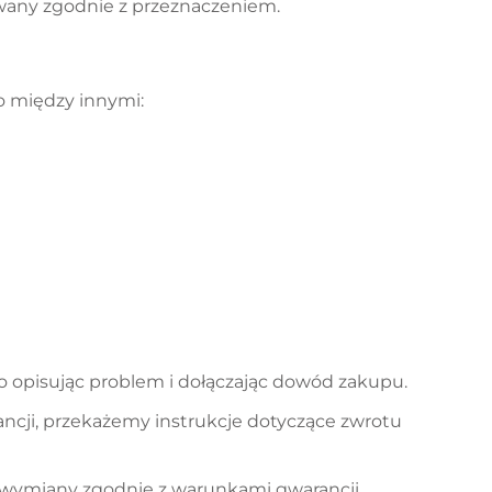
wany zgodnie z przeznaczeniem.
o między innymi:
o opisując problem i dołączając dowód zakupu.
ancji, przekażemy instrukcje dotyczące zwrotu
do wymiany zgodnie z warunkami gwarancji,